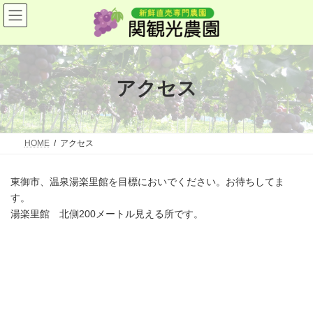
コ
ナ
ン
ビ
テ
ゲ
ン
ー
ツ
シ
へ
ョ
ス
ン
アクセス
キ
に
ッ
移
プ
動
HOME
アクセス
東御市、温泉湯楽里館を目標においでください。お待ちしてま
す。
湯楽里館 北側200メートル見える所です。